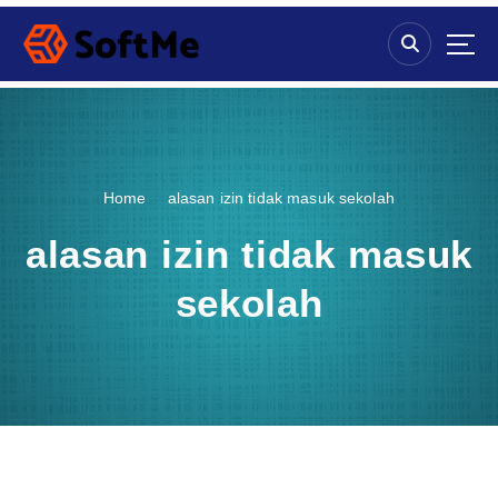
S
k
i
p
t
o
c
o
Home
alasan izin tidak masuk sekolah
n
t
alasan izin tidak masuk
e
n
sekolah
t