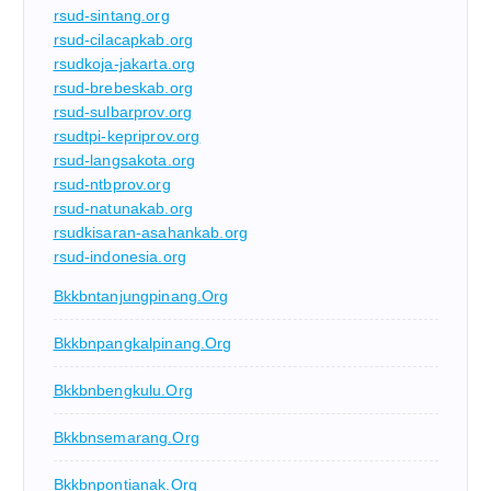
rsud-sintang.org
rsud-cilacapkab.org
rsudkoja-jakarta.org
rsud-brebeskab.org
rsud-sulbarprov.org
rsudtpi-kepriprov.org
rsud-langsakota.org
rsud-ntbprov.org
rsud-natunakab.org
rsudkisaran-asahankab.org
rsud-indonesia.org
Bkkbntanjungpinang.org
Bkkbnpangkalpinang.org
Bkkbnbengkulu.org
Bkkbnsemarang.org
Bkkbnpontianak.org