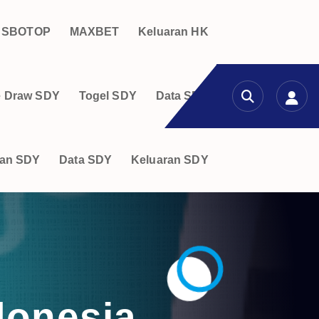
SBOTOP
MAXBET
Keluaran HK
e Draw SDY
Togel SDY
Data SDY
ran SDY
Data SDY
Keluaran SDY
donesia