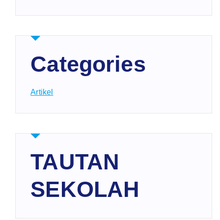
Categories
Artikel
TAUTAN
SEKOLAH