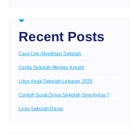
Recent Posts
Cara Cek Akreditasi Sekolah
Cerita Sekolah Minggu Kreatif
Libur Anak Sekolah Lebaran 2025
Contoh Surat Dinas Sekolah Smp Kelas 7
Logo Sekolah Dasar