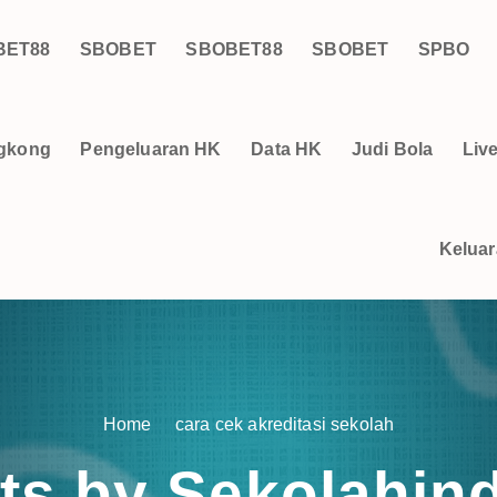
BET88
SBOBET
SBOBET88
SBOBET
SPBO
gkong
Pengeluaran HK
Data HK
Judi Bola
Liv
Kelua
Home
cara cek akreditasi sekolah
sts by Sekolahin