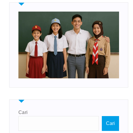
Cari
Cari