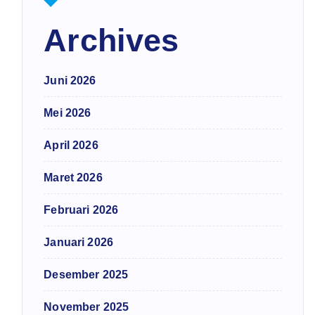
Archives
Juni 2026
Mei 2026
April 2026
Maret 2026
Februari 2026
Januari 2026
Desember 2025
November 2025