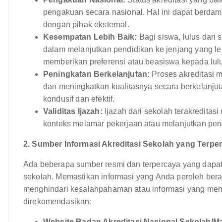
pengakuan secara nasional. Hal ini dapat berdam
dengan pihak eksternal.
Kesempatan Lebih Baik:
Bagi siswa, lulus dari 
dalam melanjutkan pendidikan ke jenjang yang le
memberikan preferensi atau beasiswa kepada lulu
Peningkatan Berkelanjutan:
Proses akreditasi m
dan meningkatkan kualitasnya secara berkelanjuta
kondusif dan efektif.
Validitas Ijazah:
Ijazah dari sekolah terakreditas
konteks melamar pekerjaan atau melanjutkan pendi
2. Sumber Informasi Akreditasi Sekolah yang Terpe
Ada beberapa sumber resmi dan terpercaya yang dapat
sekolah. Memastikan informasi yang Anda peroleh beras
menghindari kesalahpahaman atau informasi yang men
direkomendasikan:
Website Badan Akreditasi Nasional Sekolah/M