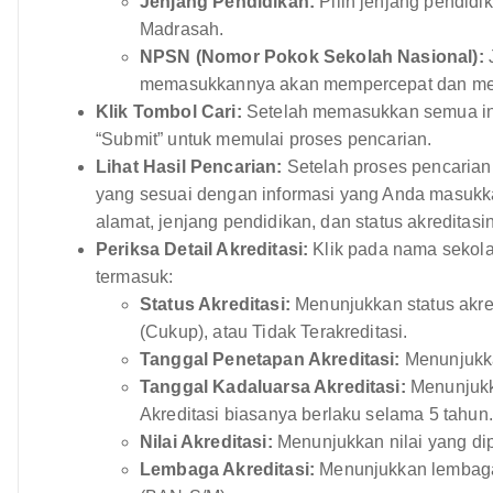
Jenjang Pendidikan:
Pilih jenjang pendidi
Madrasah.
NPSN (Nomor Pokok Sekolah Nasional):
memasukkannya akan mempercepat dan me
Klik Tombol Cari:
Setelah memasukkan semua info
“Submit” untuk memulai proses pencarian.
Lihat Hasil Pencarian:
Setelah proses pencarian
yang sesuai dengan informasi yang Anda masukk
alamat, jenjang pendidikan, dan status akreditasi
Periksa Detail Akreditasi:
Klik pada nama sekolah
termasuk:
Status Akreditasi:
Menunjukkan status akredi
(Cukup), atau Tidak Terakreditasi.
Tanggal Penetapan Akreditasi:
Menunjukkan
Tanggal Kadaluarsa Akreditasi:
Menunjukka
Akreditasi biasanya berlaku selama 5 tahun.
Nilai Akreditasi:
Menunjukkan nilai yang dip
Lembaga Akreditasi:
Menunjukkan lembaga 