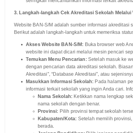
seringkali mencantumkan informasi terkait akredit
3. Langkah-langkah Cek Akreditasi Sekolah Melalu
Website BAN-S/M adalah sumber informasi akreditasi s
Berikut adalah langkah-langkah untuk memeriksa statu
Akses Website BAN-S/M:
Buka browser web And
website ini dapat dicari melalui mesin pencari s
Temukan Menu Pencarian:
Setelah masuk ke web
dengan pencarian data akreditasi sekolah. Biasan
Akreditasi”, “Database Akreditasi”, atau sejenisny
Masukkan Informasi Sekolah:
Pada halaman pen
informasi terkait sekolah yang ingin Anda cari. In
Nama Sekolah:
Ketikkan nama lengkap seko
nama sekolah dengan benar.
Provinsi:
Pilih provinsi tempat sekolah ters
Kabupaten/Kota:
Setelah memilih provinsi,
berada.