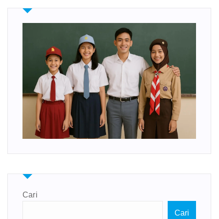
Cari
Cari