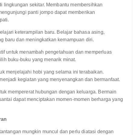
 di lingkungan sekitar. Membantu membersihkan
mengunjungi panti jompo dapat memberikan
ati.
lajari keterampilan baru. Belajar bahasa asing,
ng baru dan meningkatkan kemampuan diri.
ktif untuk menambah pengetahuan dan memperluas
lih buku-buku yang menarik minat.
uk menjelajahi hobi yang selama ini terabaikan.
t menjadi kegiatan yang menyenangkan dan bermanfaat.
ntuk mempererat hubungan dengan keluarga. Bermain
santai dapat menciptakan momen-momen berharga yang
ran
 tantangan mungkin muncul dan perlu diatasi dengan