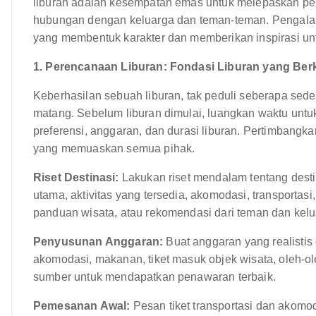
liburan adalah kesempatan emas untuk melepaskan pen
hubungan dengan keluarga dan teman-teman. Pengalam
yang membentuk karakter dan memberikan inspirasi u
1. Perencanaan Liburan: Fondasi Liburan yang Ber
Keberhasilan sebuah liburan, tak peduli seberapa sed
matang. Sebelum liburan dimulai, luangkan waktu untu
preferensi, anggaran, dan durasi liburan. Pertimban
yang memuaskan semua pihak.
Riset Destinasi:
Lakukan riset mendalam tentang destina
utama, aktivitas yang tersedia, akomodasi, transportasi
panduan wisata, atau rekomendasi dari teman dan kel
Penyusunan Anggaran:
Buat anggaran yang realistis 
akomodasi, makanan, tiket masuk objek wisata, oleh-ol
sumber untuk mendapatkan penawaran terbaik.
Pemesanan Awal:
Pesan tiket transportasi dan akomoda