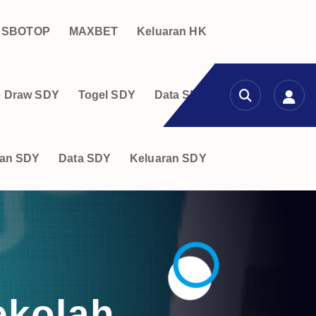
SBOTOP
MAXBET
Keluaran HK
e Draw SDY
Togel SDY
Data SDY
ran SDY
Data SDY
Keluaran SDY
ekolah