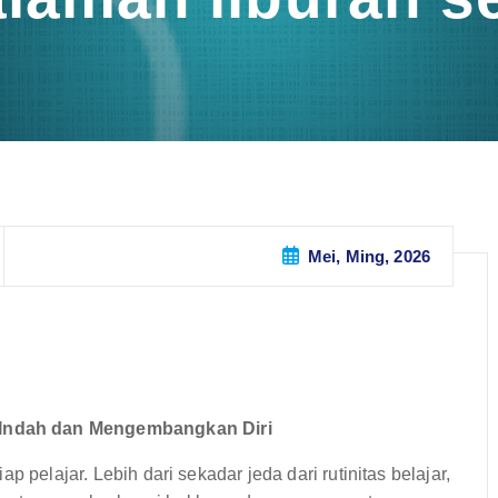
Mei, Ming, 2026
Indah dan Mengembangkan Diri
 pelajar. Lebih dari sekadar jeda dari rutinitas belajar,