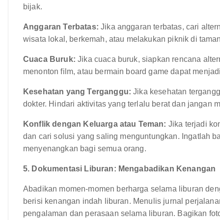
bijak.
Anggaran Terbatas:
Jika anggaran terbatas, cari alter
wisata lokal, berkemah, atau melakukan piknik di tama
Cuaca Buruk:
Jika cuaca buruk, siapkan rencana alte
menonton film, atau bermain board game dapat menjad
Kesehatan yang Terganggu:
Jika kesehatan tergangg
dokter. Hindari aktivitas yang terlalu berat dan jangan
Konflik dengan Keluarga atau Teman:
Jika terjadi k
dan cari solusi yang saling menguntungkan. Ingatlah
menyenangkan bagi semua orang.
5. Dokumentasi Liburan: Mengabadikan Kenangan
Abadikan momen-momen berharga selama liburan dengan
berisi kenangan indah liburan. Menulis jurnal perjalan
pengalaman dan perasaan selama liburan. Bagikan foto 