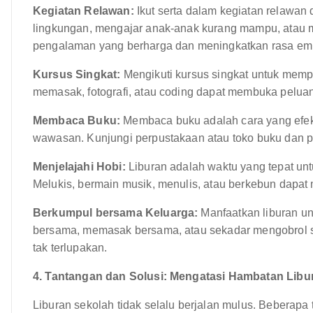
Kegiatan Relawan:
Ikut serta dalam kegiatan relawan
lingkungan, mengajar anak-anak kurang mampu, atau 
pengalaman yang berharga dan meningkatkan rasa emp
Kursus Singkat:
Mengikuti kursus singkat untuk mempe
memasak, fotografi, atau coding dapat membuka pelua
Membaca Buku:
Membaca buku adalah cara yang efe
wawasan. Kunjungi perpustakaan atau toko buku dan pi
Menjelajahi Hobi:
Liburan adalah waktu yang tepat unt
Melukis, bermain musik, menulis, atau berkebun dapa
Berkumpul bersama Keluarga:
Manfaatkan liburan u
bersama, memasak bersama, atau sekadar mengobrol 
tak terlupakan.
4. Tantangan dan Solusi: Mengatasi Hambatan Libu
Liburan sekolah tidak selalu berjalan mulus. Beberapa