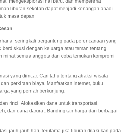
at, mengeksplorasi hal baru, dan mempererat
an liburan sekolah dapat menjadi kenangan abadi
ntuk masa depan.
kesan
erhana, seringkali bergantung pada perencanaan yang
k berdiskusi dengan keluarga atau teman tentang
gkan minat semua anggota dan coba temukan kompromi
si yang diincar. Cari tahu tentang atraksi wisata
, dan perkiraan biaya. Manfaatkan internet, buku
uarga yang pernah berkunjung.
dan rinci. Alokasikan dana untuk transportasi,
eh, dan dana darurat. Bandingkan harga dari berbagai
si jauh-jauh hari, terutama jika liburan dilakukan pada