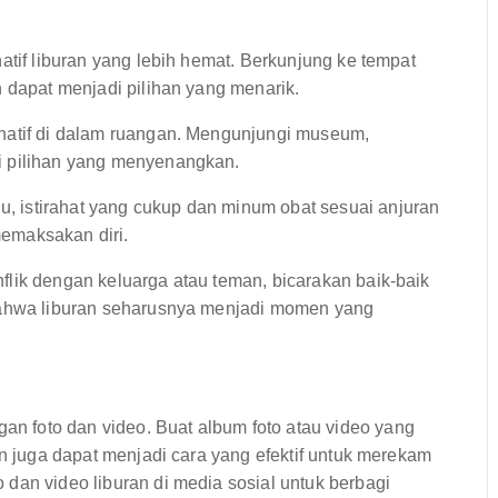
natif liburan yang lebih hemat. Berkunjung ke tempat
n dapat menjadi pilihan yang menarik.
rnatif di dalam ruangan. Mengunjungi museum,
i pilihan yang menyenangkan.
u, istirahat yang cukup dan minum obat sesuai anjuran
 memaksakan diri.
onflik dengan keluarga atau teman, bicarakan baik-baik
 bahwa liburan seharusnya menjadi momen yang
 foto dan video. Buat album foto atau video yang
an juga dapat menjadi cara yang efektif untuk merekam
dan video liburan di media sosial untuk berbagi