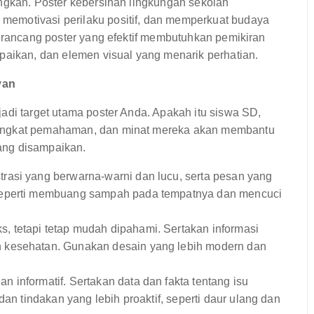
angkan. Poster kebersihan lingkungan sekolah
emotivasi perilaku positif, dan memperkuat budaya
Merancang poster yang efektif membutuhkan pemikiran
paikan, dan elemen visual yang menarik perhatian.
van
adi target utama poster Anda. Apakah itu siswa SD,
tingkat pemahaman, dan minat mereka akan membantu
ang disampaikan.
rasi yang berwarna-warni dan lucu, serta pesan yang
 seperti membuang sampah pada tempatnya dan mencuci
 tetapi tetap mudah dipahami. Sertakan informasi
 kesehatan. Gunakan desain yang lebih modern dan
 informatif. Sertakan data dan fakta tentang isu
dan tindakan yang lebih proaktif, seperti daur ulang dan