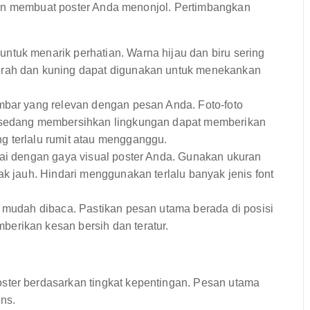
dan membuat poster Anda menonjol. Pertimbangkan
tuk menarik perhatian. Warna hijau dan biru sering
erah dan kuning dapat digunakan untuk menekankan
mbar yang relevan dengan pesan Anda. Foto-foto
g sedang membersihkan lingkungan dapat memberikan
g terlalu rumit atau mengganggu.
ai dengan gaya visual poster Anda. Gunakan ukuran
ak jauh. Hindari menggunakan terlalu banyak jenis font
 mudah dibaca. Pastikan pesan utama berada di posisi
erikan kesan bersih dan teratur.
ster berdasarkan tingkat kepentingan. Pesan utama
ens.