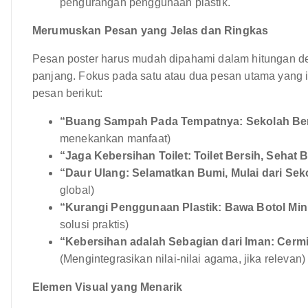
pengurangan penggunaan plastik.
Merumuskan Pesan yang Jelas dan Ringkas
Pesan poster harus mudah dipahami dalam hitungan detik
panjang. Fokus pada satu atau dua pesan utama yang
pesan berikut:
“Buang Sampah Pada Tempatnya: Sekolah Ber
menekankan manfaat)
“Jaga Kebersihan Toilet: Toilet Bersih, Sehat
“Daur Ulang: Selamatkan Bumi, Mulai dari Seko
global)
“Kurangi Penggunaan Plastik: Bawa Botol Min
solusi praktis)
“Kebersihan adalah Sebagian dari Iman: Cerm
(Mengintegrasikan nilai-nilai agama, jika relevan)
Elemen Visual yang Menarik