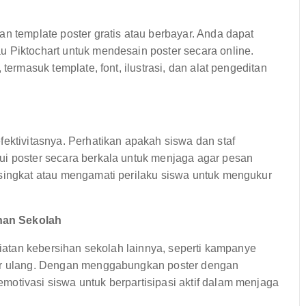
an template poster gratis atau berbayar. Anda dapat
u Piktochart untuk mendesain poster secara online.
termasuk template, font, ilustrasi, dan alat pengeditan
fektivitasnya. Perhatikan apakah siswa dan staf
ui poster secara berkala untuk menjaga agar pesan
 singkat atau mengamati perilaku siswa untuk mengukur
han Sekolah
egiatan kebersihan sekolah lainnya, seperti kampanye
aur ulang. Dengan menggabungkan poster dengan
otivasi siswa untuk berpartisipasi aktif dalam menjaga