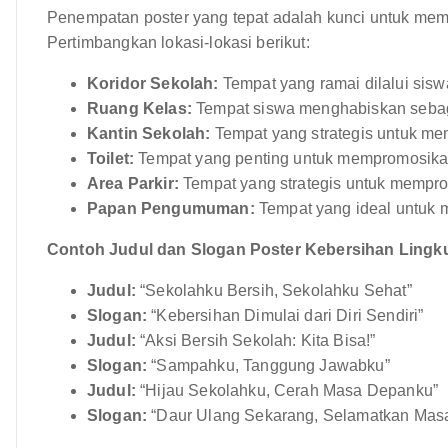
Penempatan poster yang tepat adalah kunci untuk mem
Pertimbangkan lokasi-lokasi berikut:
Koridor Sekolah:
Tempat yang ramai dilalui sisw
Ruang Kelas:
Tempat siswa menghabiskan sebag
Kantin Sekolah:
Tempat yang strategis untuk m
Toilet:
Tempat yang penting untuk mempromosikan
Area Parkir:
Tempat yang strategis untuk memprom
Papan Pengumuman:
Tempat yang ideal untuk m
Contoh Judul dan Slogan Poster Kebersihan Lingk
Judul:
“Sekolahku Bersih, Sekolahku Sehat”
Slogan:
“Kebersihan Dimulai dari Diri Sendiri”
Judul:
“Aksi Bersih Sekolah: Kita Bisa!”
Slogan:
“Sampahku, Tanggung Jawabku”
Judul:
“Hijau Sekolahku, Cerah Masa Depanku”
Slogan:
“Daur Ulang Sekarang, Selamatkan Mas