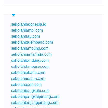
sekolahindonesia.id
sekolahjambi.com
sekolahriau.com
sekolahpalembang.com
sekolahlampung.com
sekolahsamarinda.com
sekolahbandung.com
sekolahdenpasar.com
sekolahjakarta.com
sekolahmedan.com
sekolahaceh.com
sekolahbengkulu.com
sekolahpangkalpinang.com
sekolahtanjungpinang.com