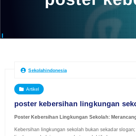
Sekolahindonesia
Artikel
poster kebersihan lingkungan sek
Poster Kebersihan Lingkungan Sekolah: Merancang
Kebersihan lingkungan sekolah bukan sekadar slogan; 