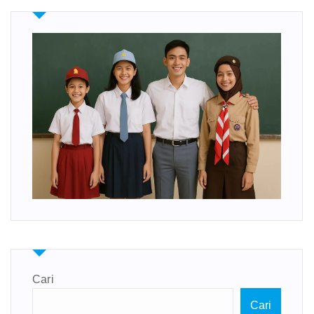
Cari
Cari