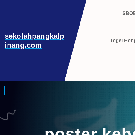
S
k
SBO
i
p
t
sekolahpangkalp
Togel Hon
o
inang.com
c
o
n
t
e
n
t
poster keb