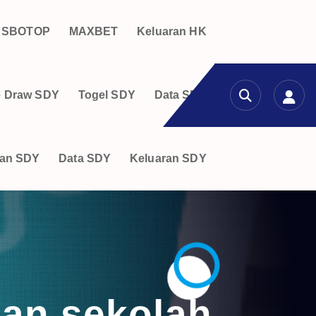
SBOTOP
MAXBET
Keluaran HK
e Draw SDY
Togel SDY
Data SDY
ran SDY
Data SDY
Keluaran SDY
gan sekolah