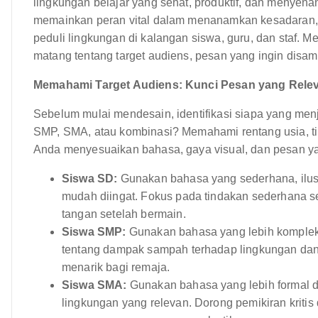
lingkungan belajar yang sehat, produktif, dan menyen
memainkan peran vital dalam menanamkan kesadaran, m
peduli lingkungan di kalangan siswa, guru, dan staf. 
matang tentang target audiens, pesan yang ingin disam
Memahami Target Audiens: Kunci Pesan yang Rele
Sebelum mulai mendesain, identifikasi siapa yang menj
SMP, SMA, atau kombinasi? Memahami rentang usia, 
Anda menyesuaikan bahasa, gaya visual, dan pesan y
Siswa SD:
Gunakan bahasa yang sederhana, ilust
mudah diingat. Fokus pada tindakan sederhana
tangan setelah bermain.
Siswa SMP:
Gunakan bahasa yang lebih kompleks,
tentang dampak sampah terhadap lingkungan dan
menarik bagi remaja.
Siswa SMA:
Gunakan bahasa yang lebih formal dan
lingkungan yang relevan. Dorong pemikiran kritis 