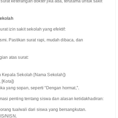
urat keterangan dokter jika ada, terutama untuk sakit
Sekolah
at izin sakit sekolah yang efektif:
smi. Pastikan surat rapi, mudah dibaca, dan
gian atas surat:
)
bu Kepala Sekolah [Nama Sekolah])
 [Kota])
 yang sopan, seperti “Dengan hormat,”.
masi penting tentang siswa dan alasan ketidakhadiran:
rang tua/wali dari siswa yang bersangkutan.
NIS/NISN.