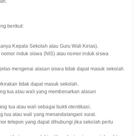
ran.
ng berikut:
sanya Kepala Sekolah atau Guru Wali Kelas).
 nomor induk siswa (NIS) atau nomor induk siswa
jelas mengenai alasan siswa tidak dapat masuk sekolah
kirakan tidak dapat masuk sekolah.
ang tua atau wali yang membenarkan alasan
g tua atau wali sebagai bukti otentikasi.
 tua atau wali yang menandatangani surat.
r telepon yang dapat dihubungi jika sekolah perlu