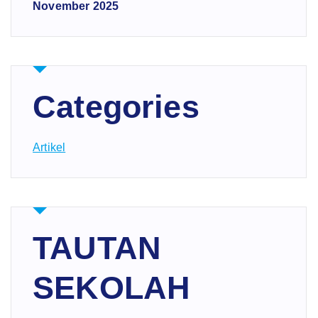
November 2025
Categories
Artikel
TAUTAN
SEKOLAH