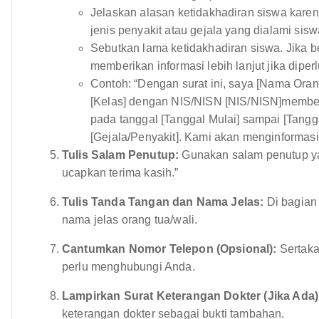
Jelaskan alasan ketidakhadiran siswa karen
jenis penyakit atau gejala yang dialami sisw
Sebutkan lama ketidakhadiran siswa. Jika be
memberikan informasi lebih lanjut jika diper
Contoh: “Dengan surat ini, saya [Nama Oran
[Kelas] dengan NIS/NISN [NIS/NISN]member
pada tanggal [Tanggal Mulai] sampai [Tangg
[Gejala/Penyakit]. Kami akan menginformasi
Tulis Salam Penutup:
Gunakan salam penutup yan
ucapkan terima kasih.”
Tulis Tanda Tangan dan Nama Jelas:
Di bagian 
nama jelas orang tua/wali.
Cantumkan Nomor Telepon (Opsional):
Sertaka
perlu menghubungi Anda.
Lampirkan Surat Keterangan Dokter (Jika Ada)
keterangan dokter sebagai bukti tambahan.