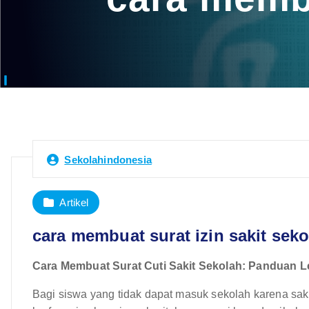
Sekolahindonesia
Artikel
cara membuat surat izin sakit sek
Cara Membuat Surat Cuti Sakit Sekolah: Panduan 
Bagi siswa yang tidak dapat masuk sekolah karena sakit