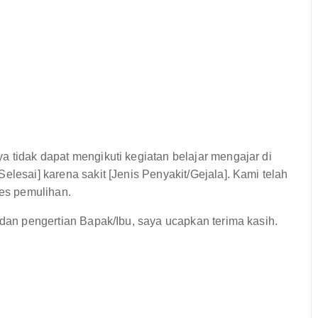
a tidak dapat mengikuti kegiatan belajar mengajar di
elesai] karena sakit [Jenis Penyakit/Gejala]. Kami telah
es pemulihan.
 dan pengertian Bapak/Ibu, saya ucapkan terima kasih.