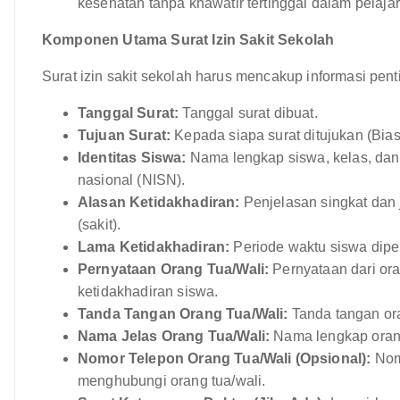
kesehatan tanpa khawatir tertinggal dalam pelaja
Komponen Utama Surat Izin Sakit Sekolah
Surat izin sakit sekolah harus mencakup informasi penti
Tanggal Surat:
Tanggal surat dibuat.
Tujuan Surat:
Kepada siapa surat ditujukan (Bia
Identitas Siswa:
Nama lengkap siswa, kelas, dan
nasional (NISN).
Alasan Ketidakhadiran:
Penjelasan singkat dan 
(sakit).
Lama Ketidakhadiran:
Periode waktu siswa diper
Pernyataan Orang Tua/Wali:
Pernyataan dari or
ketidakhadiran siswa.
Tanda Tangan Orang Tua/Wali:
Tanda tangan oran
Nama Jelas Orang Tua/Wali:
Nama lengkap orang
Nomor Telepon Orang Tua/Wali (Opsional):
Nomo
menghubungi orang tua/wali.