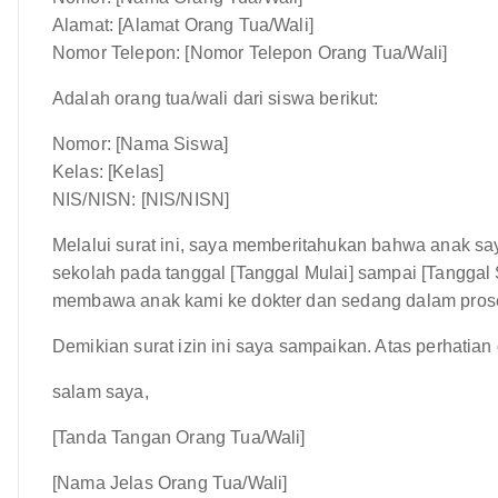
Alamat: [Alamat Orang Tua/Wali]
Nomor Telepon: [Nomor Telepon Orang Tua/Wali]
Adalah orang tua/wali dari siswa berikut:
Nomor: [Nama Siswa]
Kelas: [Kelas]
NIS/NISN: [NIS/NISN]
Melalui surat ini, saya memberitahukan bahwa anak say
sekolah pada tanggal [Tanggal Mulai] sampai [Tanggal S
membawa anak kami ke dokter dan sedang dalam pros
Demikian surat izin ini saya sampaikan. Atas perhatian
salam saya,
[Tanda Tangan Orang Tua/Wali]
[Nama Jelas Orang Tua/Wali]