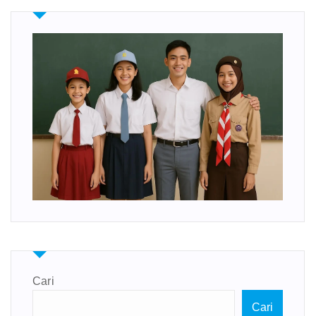
Cari
Cari