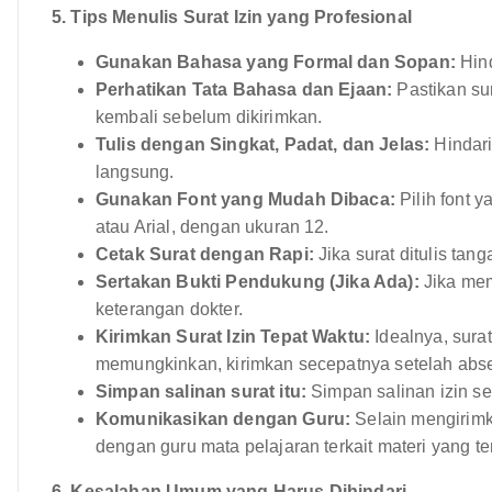
5. Tips Menulis Surat Izin yang Profesional
Gunakan Bahasa yang Formal dan Sopan:
Hind
Perhatikan Tata Bahasa dan Ejaan:
Pastikan sur
kembali sebelum dikirimkan.
Tulis dengan Singkat, Padat, dan Jelas:
Hindari
langsung.
Gunakan Font yang Mudah Dibaca:
Pilih font 
atau Arial, dengan ukuran 12.
Cetak Surat dengan Rapi:
Jika surat ditulis tan
Sertakan Bukti Pendukung (Jika Ada):
Jika mem
keterangan dokter.
Kirimkan Surat Izin Tepat Waktu:
Idealnya, surat
memungkinkan, kirimkan secepatnya setelah abs
Simpan salinan surat itu:
Simpan salinan izin se
Komunikasikan dengan Guru:
Selain mengirimk
dengan guru mata pelajaran terkait materi yang te
6. Kesalahan Umum yang Harus Dihindari