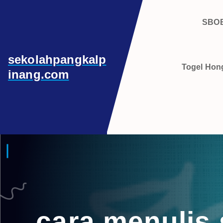
S
k
SBO
i
p
t
sekolahpangkalp
Togel Hon
o
inang.com
c
o
n
t
e
n
t
cara menulis 