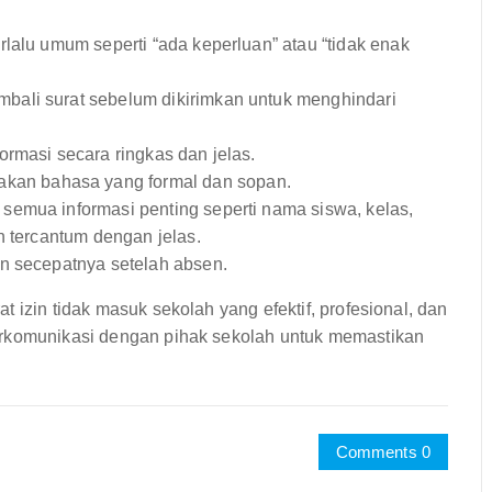
rlalu umum seperti “ada keperluan” atau “tidak enak
mbali surat sebelum dikirimkan untuk menghindari
rmasi secara ringkas dan jelas.
kan bahasa yang formal dan sopan.
semua informasi penting seperti nama siswa, kelas,
n tercantum dengan jelas.
in secepatnya setelah absen.
 izin tidak masuk sekolah yang efektif, profesional, dan
erkomunikasi dengan pihak sekolah untuk memastikan
Comments 0