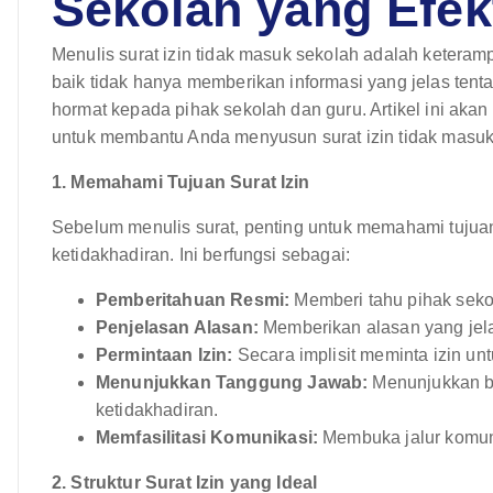
Sekolah yang Efekt
Menulis surat izin tidak masuk sekolah adalah keteramp
baik tidak hanya memberikan informasi yang jelas tent
hormat kepada pihak sekolah dan guru. Artikel ini aka
untuk membantu Anda menyusun surat izin tidak masuk s
1. Memahami Tujuan Surat Izin
Sebelum menulis surat, penting untuk memahami tujua
ketidakhadiran. Ini berfungsi sebagai:
Pemberitahuan Resmi:
Memberi tahu pihak sekol
Penjelasan Alasan:
Memberikan alasan yang jela
Permintaan Izin:
Secara implisit meminta izin unt
Menunjukkan Tanggung Jawab:
Menunjukkan ba
ketidakhadiran.
Memfasilitasi Komunikasi:
Membuka jalur komunik
2. Struktur Surat Izin yang Ideal