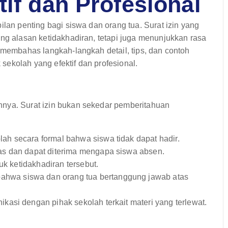
if dan Profesional
ilan penting bagi siswa dan orang tua. Surat izin yang
ang alasan ketidakhadiran, tetapi juga menunjukkan rasa
n membahas langkah-langkah detail, tips, dan contoh
ekolah yang efektif dan profesional.
nnya. Surat izin bukan sekedar pemberitahuan
ah secara formal bahwa siswa tidak dapat hadir.
s dan dapat diterima mengapa siswa absen.
uk ketidakhadiran tersebut.
hwa siswa dan orang tua bertanggung jawab atas
asi dengan pihak sekolah terkait materi yang terlewat.