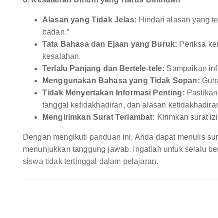
Alasan yang Tidak Jelas:
Hindari alasan yang te
badan.”
Tata Bahasa dan Ejaan yang Buruk:
Periksa ke
kesalahan.
Terlalu Panjang dan Bertele-tele:
Sampaikan info
Menggunakan Bahasa yang Tidak Sopan:
Guna
Tidak Menyertakan Informasi Penting:
Pastikan 
tanggal ketidakhadiran, dan alasan ketidakhadira
Mengirimkan Surat Terlambat:
Kirimkan surat iz
Dengan mengikuti panduan ini, Anda dapat menulis surat
menunjukkan tanggung jawab. Ingatlah untuk selalu b
siswa tidak tertinggal dalam pelajaran.