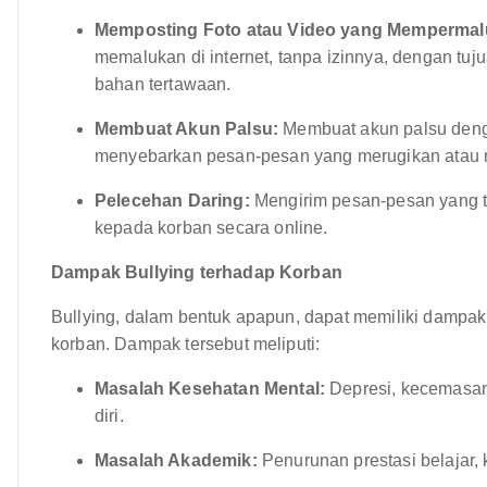
Memposting Foto atau Video yang Mempermal
memalukan di internet, tanpa izinnya, dengan 
bahan tertawaan.
Membuat Akun Palsu:
Membuat akun palsu deng
menyebarkan pesan-pesan yang merugikan atau
Pelecehan Daring:
Mengirim pesan-pesan yang ti
kepada korban secara online.
Dampak Bullying terhadap Korban
Bullying, dalam bentuk apapun, dapat memiliki dampak
korban. Dampak tersebut meliputi:
Masalah Kesehatan Mental:
Depresi, kecemasan,
diri.
Masalah Akademik:
Penurunan prestasi belajar, 