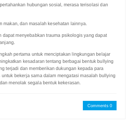
rtahankan hubungan sosial, merasa terisolasi dan
uan makan, dan masalah kesehatan lainnya.
h dapat menyebabkan trauma psikologis yang dapat
anjang.
angkah pertama untuk menciptakan lingkungan belajar
ingkatkan kesadaran tentang berbagai bentuk bullying
ng terjadi dan memberikan dukungan kepada para
as untuk bekerja sama dalam mengatasi masalah bullying
dan menolak segala bentuk kekerasan.
Comments 0