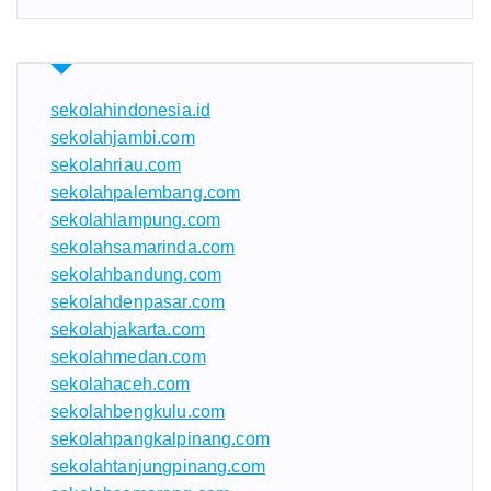
sekolahindonesia.id
sekolahjambi.com
sekolahriau.com
sekolahpalembang.com
sekolahlampung.com
sekolahsamarinda.com
sekolahbandung.com
sekolahdenpasar.com
sekolahjakarta.com
sekolahmedan.com
sekolahaceh.com
sekolahbengkulu.com
sekolahpangkalpinang.com
sekolahtanjungpinang.com