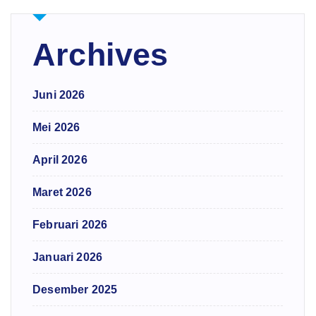
Archives
Juni 2026
Mei 2026
April 2026
Maret 2026
Februari 2026
Januari 2026
Desember 2025