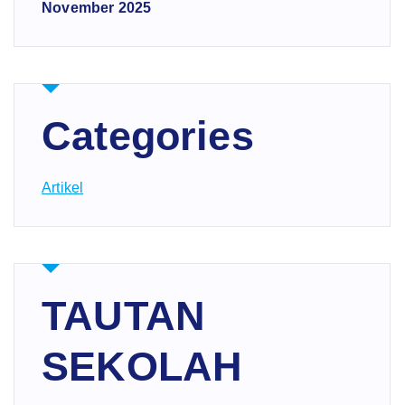
November 2025
Categories
Artikel
TAUTAN
SEKOLAH