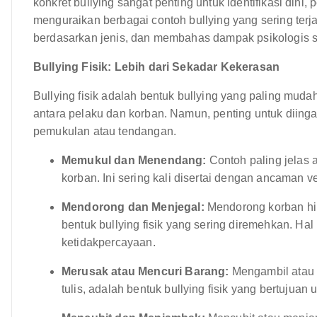
konkret bullying sangat penting untuk identifikasi dini, p
menguraikan berbagai contoh bullying yang sering terj
berdasarkan jenis, dan membahas dampak psikologis se
Bullying Fisik: Lebih dari Sekadar Kekerasan
Bullying fisik adalah bentuk bullying yang paling muda
antara pelaku dan korban. Namun, penting untuk diingat
pemukulan atau tendangan.
Memukul dan Menendang:
Contoh paling jelas
korban. Ini sering kali disertai dengan ancaman ve
Mendorong dan Menjegal:
Mendorong korban hi
bentuk bullying fisik yang sering diremehkan. Hal
ketidakpercayaan.
Merusak atau Mencuri Barang:
Mengambil atau m
tulis, adalah bentuk bullying fisik yang bertuju