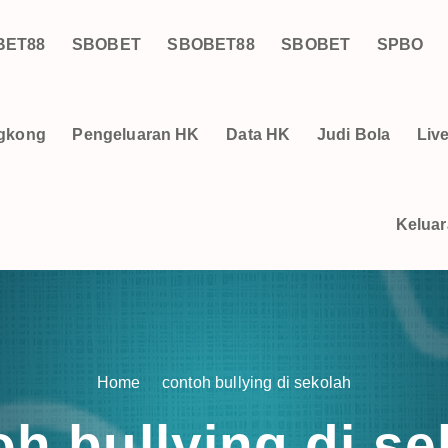
BET88
SBOBET
SBOBET88
SBOBET
SPBO
gkong
Pengeluaran HK
Data HK
Judi Bola
Liv
Kelua
Home
contoh bullying di sekolah
oh bullying di se