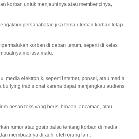
n korban untuk menjauhinya atau membencinya,
gakhiri persahabatan jika teman-teman korban tetap
ermalukan korban di depan umum, seperti di kelas
membuatnya merasa malu.
i media elektronik, seperti internet, ponsel, atau media
da bullying tradisional karena dapat menjangkau audiens
rim pesan teks yang berisi hinaan, ancaman, atau
an rumor atau gosip palsu tentang korban di media
dan membuatnya dijauhi oleh orang lain.