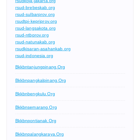
rsudkoja-jakarta.org
rsud-brebeskab.org
rsud-sulbarprov.org
rsudtpi-kepriprov.org
rsud-langsakota.org
rsud-ntbprov.org
rsud-natunakab.org
rsudkisaran-asahankab.org
rsud-indonesia.org
Bkkbntanjungpinang.org
Bkkbnpangkalpinang.org
Bkkbnbengkulu.org
Bkkbnsemarang.org
Bkkbnpontianak.org
Bkkbnpalangkaraya.org