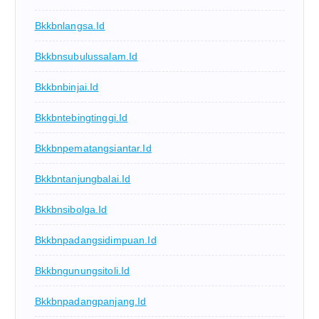
Bkkbnlangsa.id
Bkkbnsubulussalam.id
Bkkbnbinjai.id
Bkkbntebingtinggi.id
Bkkbnpematangsiantar.id
Bkkbntanjungbalai.id
Bkkbnsibolga.id
Bkkbnpadangsidimpuan.id
Bkkbngunungsitoli.id
Bkkbnpadangpanjang.id