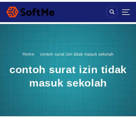
S
k
i
p
t
o
c
o
Home
contoh surat izin tidak masuk sekolah
n
t
contoh surat izin tidak
e
n
masuk sekolah
t