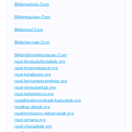
Bkkbnpalopo.com
Bkkbnbaubau.com
Bkkbntual.com
Bkkbnternate.com
Bkkbntidorekepulauan.com
rsud-limapuluhkotakab.org
rsud-kotamakassar.org
rsud-kotabogor.org
rsud-tanjungpinangkota.org
rsud-simeuluekab.org
rsud-tpikepriprov.org
rsuddrloekmonohadi-kuduskab.org
rsudksa-depok.org
rsudrtnotopuro-sidoarjokab.org
rsud-sintang.org
rsud-cilacapkab.org