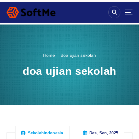
S
k
i
p
t
o
c
o
Home
doa ujian sekolah
n
t
doa ujian sekolah
e
n
t
Des, Sen, 2025
Sekolahindonesia