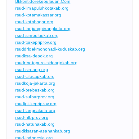
Bkkbntidorekepulauan.com
rsud-limapuluhkotakab.org
rsud-kotamakassar.org
rsud-kotabogor.org
rsud-tanjungpinangkota.org
rsud-simeuluekab.org
rsud-tpikepriprov.org
rsuddrloekmonohadi-kuduskab.org
rsudksa-depok.org
rsudrtnotopuro-sidoarjokab.org
rsud-sintang.org
rsud-cilacapkab.org
rsudkoja-jakarta.org
rsud-brebeskab.org
rsud-sulbarprov.org
rsudtpi-kepriprov.org
rsud-langsakota.org
rsud-ntbprov.org
rsud-natunakab.org
rsudkisaran-asahankab.org
rsud-indonesia.org