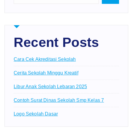
Recent Posts
Cara Cek Akreditasi Sekolah
Cerita Sekolah Minggu Kreatif
Libur Anak Sekolah Lebaran 2025
Contoh Surat Dinas Sekolah Smp Kelas 7
Logo Sekolah Dasar