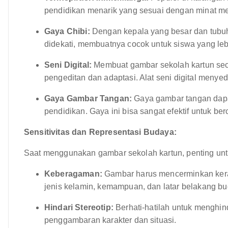
pendidikan menarik yang sesuai dengan minat me
Gaya Chibi:
Dengan kepala yang besar dan tubuh 
didekati, membuatnya cocok untuk siswa yang leb
Seni Digital:
Membuat gambar sekolah kartun seca
pengeditan dan adaptasi. Alat seni digital meny
Gaya Gambar Tangan:
Gaya gambar tangan dapa
pendidikan. Gaya ini bisa sangat efektif untuk be
Sensitivitas dan Representasi Budaya:
Saat menggunakan gambar sekolah kartun, penting un
Keberagaman:
Gambar harus mencerminkan kera
jenis kelamin, kemampuan, dan latar belakang bu
Hindari Stereotip:
Berhati-hatilah untuk menghi
penggambaran karakter dan situasi.