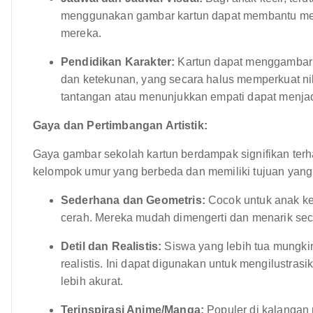
menggunakan gambar kartun dapat membantu mer
mereka.
Pendidikan Karakter:
Kartun dapat menggambarkan 
dan ketekunan, yang secara halus memperkuat nila
tantangan atau menunjukkan empati dapat menjad
Gaya dan Pertimbangan Artistik:
Gaya gambar sekolah kartun berdampak signifikan terh
kelompok umur yang berbeda dan memiliki tujuan yang
Sederhana dan Geometris:
Cocok untuk anak ke
cerah. Mereka mudah dimengerti dan menarik seca
Detil dan Realistis:
Siswa yang lebih tua mungkin
realistis. Ini dapat digunakan untuk mengilustra
lebih akurat.
Terinspirasi Anime/Manga:
Populer di kalangan 