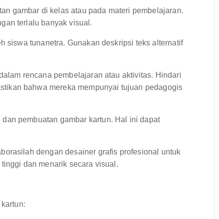
n gambar di kelas atau pada materi pembelajaran.
an terlalu banyak visual.
 siswa tunanetra. Gunakan deskripsi teks alternatif
alam rencana pembelajaran atau aktivitas. Hindari
stikan bahwa mereka mempunyai tujuan pedagogis
 dan pembuatan gambar kartun. Hal ini dapat
orasilah dengan desainer grafis profesional untuk
tinggi dan menarik secara visual.
 kartun: