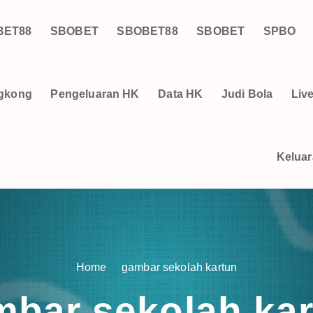
BET88
SBOBET
SBOBET88
SBOBET
SPBO
gkong
Pengeluaran HK
Data HK
Judi Bola
Liv
Kelua
Home
gambar sekolah kartun
bar sekolah ka