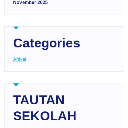
November 2025
Categories
Artikel
TAUTAN
SEKOLAH