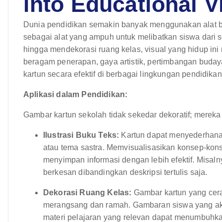
into Educational V
Dunia pendidikan semakin banyak menggunakan alat ba
sebagai alat yang ampuh untuk melibatkan siswa dari 
hingga mendekorasi ruang kelas, visual yang hidup ini
beragam penerapan, gaya artistik, pertimbangan buday
kartun secara efektif di berbagai lingkungan pendidikan
Aplikasi dalam Pendidikan:
Gambar kartun sekolah tidak sekedar dekoratif; merek
Ilustrasi Buku Teks:
Kartun dapat menyederhanak
atau tema sastra. Memvisualisasikan konsep-kon
menyimpan informasi dengan lebih efektif. Misaln
berkesan dibandingkan deskripsi tertulis saja.
Dekorasi Ruang Kelas:
Gambar kartun yang cera
merangsang dan ramah. Gambaran siswa yang akti
materi pelajaran yang relevan dapat menumbuhkan