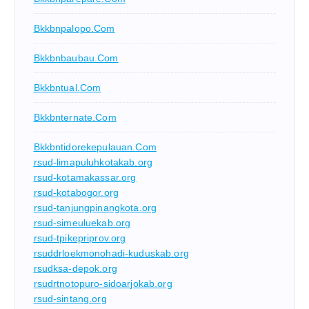
Bkkbnpalopo.com
Bkkbnbaubau.com
Bkkbntual.com
Bkkbnternate.com
Bkkbntidorekepulauan.com
rsud-limapuluhkotakab.org
rsud-kotamakassar.org
rsud-kotabogor.org
rsud-tanjungpinangkota.org
rsud-simeuluekab.org
rsud-tpikepriprov.org
rsuddrloekmonohadi-kuduskab.org
rsudksa-depok.org
rsudrtnotopuro-sidoarjokab.org
rsud-sintang.org