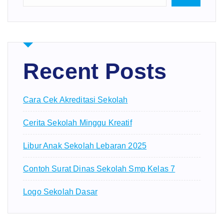
Recent Posts
Cara Cek Akreditasi Sekolah
Cerita Sekolah Minggu Kreatif
Libur Anak Sekolah Lebaran 2025
Contoh Surat Dinas Sekolah Smp Kelas 7
Logo Sekolah Dasar