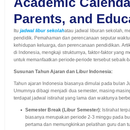
Academic Calendar
Parents, and Educ
Itu
jadwal libur sekolah
atau jadwal liburan sekolah, m
pendidik. Pemahaman dan perencanaan seputar waktu ist
kehidupan keluarga, dan perencanaan pendidikan. Artik
di Indonesia, mengkaji strukturnya, faktor-faktor yang 
untuk memanfaatkan periode-periode tersebut sebaik-b
Susunan Tahun Ajaran dan Libur Indonesia:
Tahun ajaran Indonesia biasanya dimulai pada bulan Ju
Umumnya dibagi menjadi dua semester, masing-masing 
terdapat jadwal istirahat yang lama dan waktunya berb
Semester Break (Libur Semester):
Istirahat terp
biasanya merupakan periode 2-3 minggu pada bu
pertama dan memungkinkan pelatihan guru dan tug