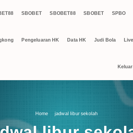
BET88
SBOBET
SBOBET88
SBOBET
SPBO
gkong
Pengeluaran HK
Data HK
Judi Bola
Liv
Kelua
Home
jadwal libur sekolah
adwal libur sekol