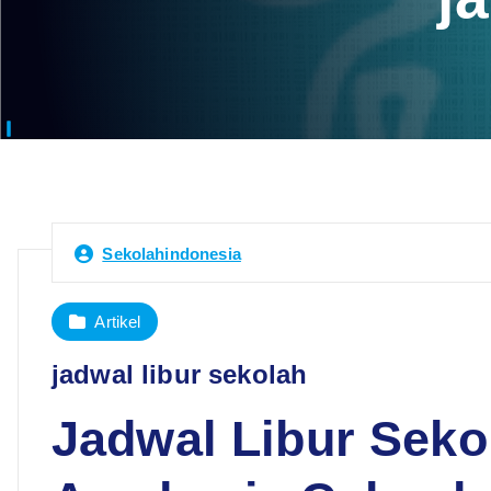
Sekolahindonesia
Artikel
jadwal libur sekolah
Jadwal Libur Seko