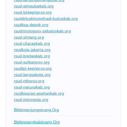
rsud-simeuluekab.org
rsud-tpikepriprov.org
rsuddrloekmonohadi-kuduskab.org
rsudksa-depok.org
rsudrtnotopuro-sidoarjokab.org
rsud-sintang.org
rsud-cilacapkab.org
rsudkoja-jakarta.org
rsud-brebeskab.org
rsud-sulbarprov.org
rsudtpi-kepriprov.org
rsud-langsakota.org
rsud-ntbprov.org
rsud-natunakab.org
rsudkisaran-asahankab.org
rsud-indonesia.org
Bkkbntanjungpinang.org
Bkkbnpangkalpinang.org