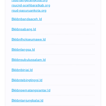
rsud-tangerangkota.org
rsucnd-acehbaratkab.org
rsud-pasuruankota.org
Bkkbnbandaaceh.id
Bkkbnsabang.id
Bkkbnlhokseumawe.id
Bkkbnlangsa.id
Bkkbnsubulussalam.id
Bkkbnbinjai.id
Bkkbntebingtinggi.id
Bkkbnpematangsiantar.id
Bkkbntanjungbalai.id