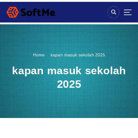
S
k
i
p
t
o
c
o
Home
kapan masuk sekolah 2025
n
t
kapan masuk sekolah
e
n
2025
t