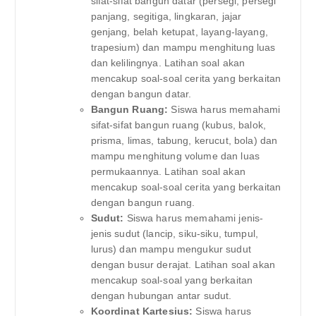
sifat-sifat bangun datar (persegi, persegi
panjang, segitiga, lingkaran, jajar
genjang, belah ketupat, layang-layang,
trapesium) dan mampu menghitung luas
dan kelilingnya. Latihan soal akan
mencakup soal-soal cerita yang berkaitan
dengan bangun datar.
Bangun Ruang:
Siswa harus memahami
sifat-sifat bangun ruang (kubus, balok,
prisma, limas, tabung, kerucut, bola) dan
mampu menghitung volume dan luas
permukaannya. Latihan soal akan
mencakup soal-soal cerita yang berkaitan
dengan bangun ruang.
Sudut:
Siswa harus memahami jenis-
jenis sudut (lancip, siku-siku, tumpul,
lurus) dan mampu mengukur sudut
dengan busur derajat. Latihan soal akan
mencakup soal-soal yang berkaitan
dengan hubungan antar sudut.
Koordinat Kartesius:
Siswa harus