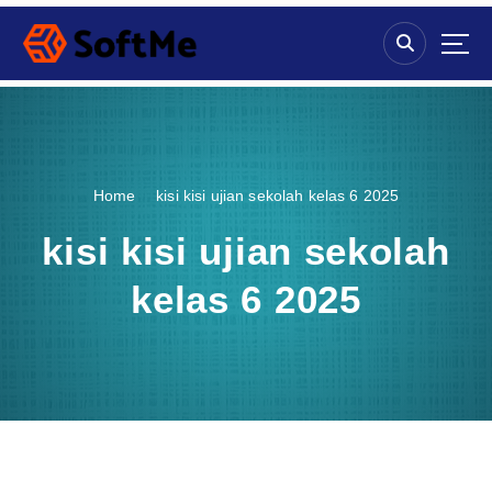
S
k
i
p
t
o
c
o
Home
kisi kisi ujian sekolah kelas 6 2025
n
t
kisi kisi ujian sekolah
e
n
kelas 6 2025
t