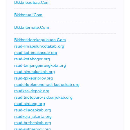
Bkkbnbaubau.com
Bkkbntual.com
Bkkbnternate.com
Bkkbntidorekepulauan.com
rsud-limapuluhkotakab.org
rsud-kotamakassar.org
rsud-kotabogor.org
rsud-tanjungpinangkota.org
rsud-simeuluekab.org
rsud-tpikepriprov.org
rsuddrloekmonohadi-kuduskab.org
rsudksa-depok.org
rsudrtnotopuro-sidoarjokab.org
rsud-sintang.org
rsud-cilacapkab.org
rsudkoja-jakarta.org
rsud-brebeskab.org
rsud-sulbarprov.org