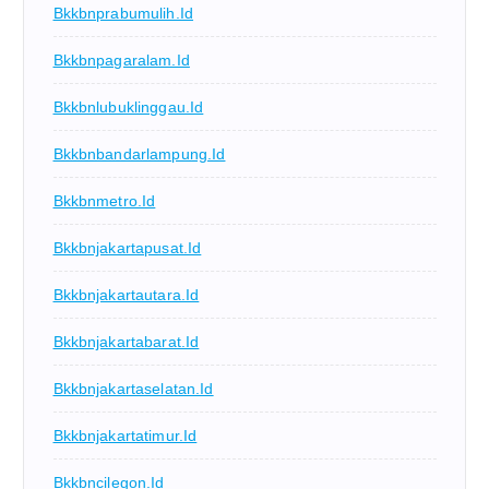
Bkkbnprabumulih.id
Bkkbnpagaralam.id
Bkkbnlubuklinggau.id
Bkkbnbandarlampung.id
Bkkbnmetro.id
Bkkbnjakartapusat.id
Bkkbnjakartautara.id
Bkkbnjakartabarat.id
Bkkbnjakartaselatan.id
Bkkbnjakartatimur.id
Bkkbncilegon.id