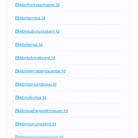
Bkkbnlhokseumawe.id
Bkkbnlangsa.id
Bkkbnsubulussalam.id
Bkkbnbinjai.id
Bkkbntebingtinggi.id
Bkkbnpematangsiantar.id
Bkkbntanjungbalai.id
Bkkbnsibolga.id
Bkkbnpadangsidimpuan.id
Bkkbngunungsitoli.id
Bkkbnpadangpanjang.id