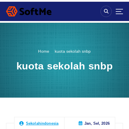
S
k
i
p
t
o
c
o
Home
kuota sekolah snbp
n
t
kuota sekolah snbp
e
n
t
Jan, Sel, 2026
Sekolahindonesia