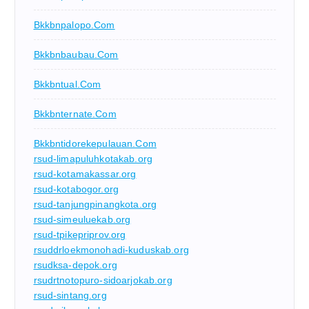
Bkkbnpalopo.com
Bkkbnbaubau.com
Bkkbntual.com
Bkkbnternate.com
Bkkbntidorekepulauan.com
rsud-limapuluhkotakab.org
rsud-kotamakassar.org
rsud-kotabogor.org
rsud-tanjungpinangkota.org
rsud-simeuluekab.org
rsud-tpikepriprov.org
rsuddrloekmonohadi-kuduskab.org
rsudksa-depok.org
rsudrtnotopuro-sidoarjokab.org
rsud-sintang.org