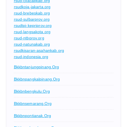
rsud-cilacapkab.org
rsudkoja-jakarta.org
rsud-brebeskab.org
rsud-sulbarprov.org
rsudtpi-kepriprov.org
rsud-langsakota.org
rsud-ntbprov.org
rsud-natunakab.org
rsudkisaran-asahankab.org
rsud-indonesia.org
Bkkbntanjungpinang.org
Bkkbnpangkalpinang.org
Bkkbnbengkulu.org
Bkkbnsemarang.org
Bkkbnpontianak.org