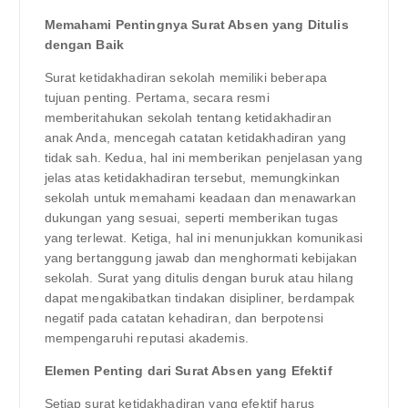
Memahami Pentingnya Surat Absen yang Ditulis
dengan Baik
Surat ketidakhadiran sekolah memiliki beberapa
tujuan penting. Pertama, secara resmi
memberitahukan sekolah tentang ketidakhadiran
anak Anda, mencegah catatan ketidakhadiran yang
tidak sah. Kedua, hal ini memberikan penjelasan yang
jelas atas ketidakhadiran tersebut, memungkinkan
sekolah untuk memahami keadaan dan menawarkan
dukungan yang sesuai, seperti memberikan tugas
yang terlewat. Ketiga, hal ini menunjukkan komunikasi
yang bertanggung jawab dan menghormati kebijakan
sekolah. Surat yang ditulis dengan buruk atau hilang
dapat mengakibatkan tindakan disipliner, berdampak
negatif pada catatan kehadiran, dan berpotensi
mempengaruhi reputasi akademis.
Elemen Penting dari Surat Absen yang Efektif
Setiap surat ketidakhadiran yang efektif harus