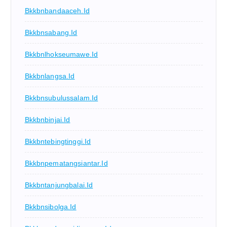
Bkkbnbandaaceh.id
Bkkbnsabang.id
Bkkbnlhokseumawe.id
Bkkbnlangsa.id
Bkkbnsubulussalam.id
Bkkbnbinjai.id
Bkkbntebingtinggi.id
Bkkbnpematangsiantar.id
Bkkbntanjungbalai.id
Bkkbnsibolga.id