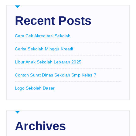
Recent Posts
Cara Cek Akreditasi Sekolah
Cerita Sekolah Minggu Kreatif
Libur Anak Sekolah Lebaran 2025
Contoh Surat Dinas Sekolah Smp Kelas 7
Logo Sekolah Dasar
Archives