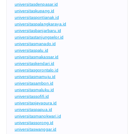
universitasdenpasar.id
universitaskupang.id
universitaspontianak.id
universitaspalangkaraya.id
universitasbanjarbaru.id
universitastanjungselor.id
universitasmanado.id
universitaspalu.id
universitasmakassar.id
universitaskendari.id
universitasgorontalo.id
universitasmamuju.id
universitasambon.id
universitasmaluku.id
universitassofifi.id
universitasjayapura.id
universitaspapua.id
universitasmanokwari.id
universitassorong.id
universitaswanggar.id