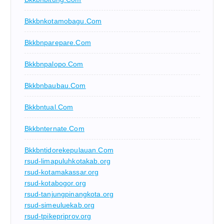
Bkkbnkotamobagu.com
Bkkbnparepare.com
Bkkbnpalopo.com
Bkkbnbaubau.com
Bkkbntual.com
Bkkbnternate.com
Bkkbntidorekepulauan.com
rsud-limapuluhkotakab.org
rsud-kotamakassar.org
rsud-kotabogor.org
rsud-tanjungpinangkota.org
rsud-simeuluekab.org
rsud-tpikepriprov.org