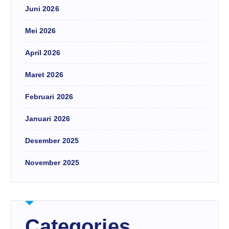
Juni 2026
Mei 2026
April 2026
Maret 2026
Februari 2026
Januari 2026
Desember 2025
November 2025
Categories