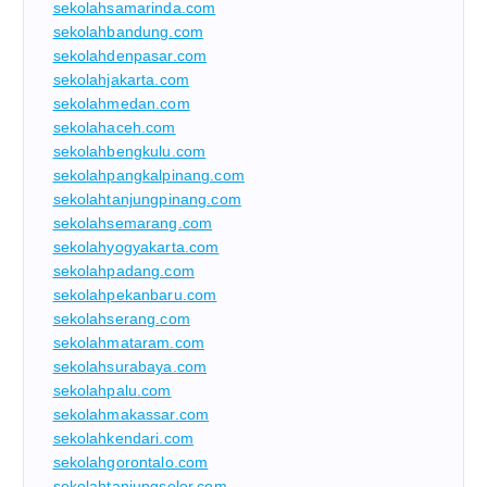
sekolahsamarinda.com
sekolahbandung.com
sekolahdenpasar.com
sekolahjakarta.com
sekolahmedan.com
sekolahaceh.com
sekolahbengkulu.com
sekolahpangkalpinang.com
sekolahtanjungpinang.com
sekolahsemarang.com
sekolahyogyakarta.com
sekolahpadang.com
sekolahpekanbaru.com
sekolahserang.com
sekolahmataram.com
sekolahsurabaya.com
sekolahpalu.com
sekolahmakassar.com
sekolahkendari.com
sekolahgorontalo.com
sekolahtanjungselor.com