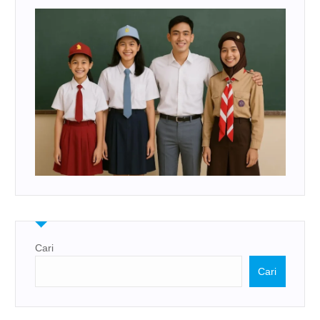
Cari
Cari