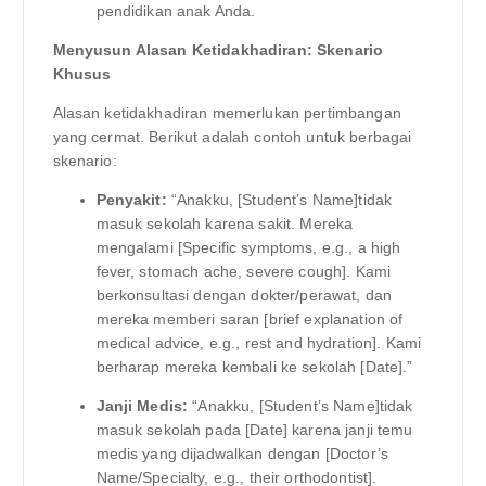
pendidikan anak Anda.
Menyusun Alasan Ketidakhadiran: Skenario
Khusus
Alasan ketidakhadiran memerlukan pertimbangan
yang cermat. Berikut adalah contoh untuk berbagai
skenario:
Penyakit:
“Anakku, [Student’s Name]tidak
masuk sekolah karena sakit. Mereka
mengalami [Specific symptoms, e.g., a high
fever, stomach ache, severe cough]. Kami
berkonsultasi dengan dokter/perawat, dan
mereka memberi saran [brief explanation of
medical advice, e.g., rest and hydration]. Kami
berharap mereka kembali ke sekolah [Date].”
Janji Medis:
“Anakku, [Student’s Name]tidak
masuk sekolah pada [Date] karena janji temu
medis yang dijadwalkan dengan [Doctor’s
Name/Specialty, e.g., their orthodontist].