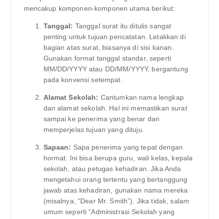
mencakup komponen-komponen utama berikut:
Tanggal:
Tanggal surat itu ditulis sangat
penting untuk tujuan pencatatan. Letakkan di
bagian atas surat, biasanya di sisi kanan.
Gunakan format tanggal standar, seperti
MM/DD/YYYY atau DD/MM/YYYY, bergantung
pada konvensi setempat.
Alamat Sekolah:
Cantumkan nama lengkap
dan alamat sekolah. Hal ini memastikan surat
sampai ke penerima yang benar dan
memperjelas tujuan yang dituju.
Sapaan:
Sapa penerima yang tepat dengan
hormat. Ini bisa berupa guru, wali kelas, kepala
sekolah, atau petugas kehadiran. Jika Anda
mengetahui orang tertentu yang bertanggung
jawab atas kehadiran, gunakan nama mereka
(misalnya, “Dear Mr. Smith”). Jika tidak, salam
umum seperti “Administrasi Sekolah yang