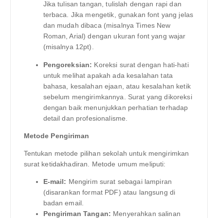
Jika tulisan tangan, tulislah dengan rapi dan
terbaca. Jika mengetik, gunakan font yang jelas
dan mudah dibaca (misalnya Times New
Roman, Arial) dengan ukuran font yang wajar
(misalnya 12pt).
Pengoreksian:
Koreksi surat dengan hati-hati
untuk melihat apakah ada kesalahan tata
bahasa, kesalahan ejaan, atau kesalahan ketik
sebelum mengirimkannya. Surat yang dikoreksi
dengan baik menunjukkan perhatian terhadap
detail dan profesionalisme.
Metode Pengiriman
Tentukan metode pilihan sekolah untuk mengirimkan
surat ketidakhadiran. Metode umum meliputi:
E-mail:
Mengirim surat sebagai lampiran
(disarankan format PDF) atau langsung di
badan email.
Pengiriman Tangan:
Menyerahkan salinan