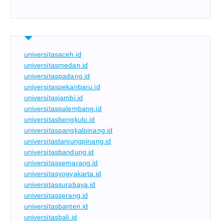
universitasaceh.id
universitasmedan.id
universitaspadang.id
universitaspekanbaru.id
universitasjambi.id
universitaspalembang.id
universitasbengkulu.id
universitaspangkalpinang.id
universitastanjungpinang.id
universitasbandung.id
universitassemarang.id
universitasyogyakarta.id
universitassurabaya.id
universitasserang.id
universitasbanten.id
universitasbali.id