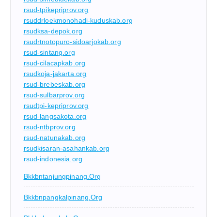
rsud-tpikepriprov.org
rsuddrloekmonohadi-kuduskab.org
rsudksa-depok.org
rsudrtnotopuro-sidoarjokab.org
rsud-sintang.org
rsud-cilacapkab.org
rsudkoja-jakarta.org
rsud-brebeskab.org
rsud-sulbarprov.org
rsudtpi-kepriprov.org
rsud-langsakota.org
rsud-ntbprov.org
rsud-natunakab.org
rsudkisaran-asahankab.org
rsud-indonesia.org
Bkkbntanjungpinang.org
Bkkbnpangkalpinang.org