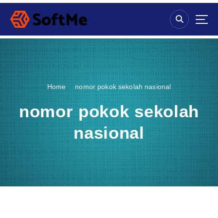
S
k
i
p
t
o
c
o
Home
nomor pokok sekolah nasional
n
t
nomor pokok sekolah
e
n
nasional
t