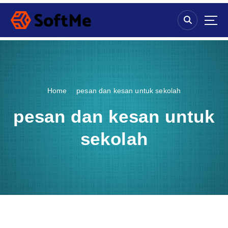
S
k
i
p
t
o
c
o
Home
pesan dan kesan untuk sekolah
n
t
pesan dan kesan untuk
e
n
sekolah
t