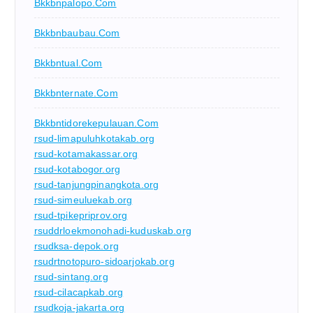
Bkkbnpalopo.com
Bkkbnbaubau.com
Bkkbntual.com
Bkkbnternate.com
Bkkbntidorekepulauan.com
rsud-limapuluhkotakab.org
rsud-kotamakassar.org
rsud-kotabogor.org
rsud-tanjungpinangkota.org
rsud-simeuluekab.org
rsud-tpikepriprov.org
rsuddrloekmonohadi-kuduskab.org
rsudksa-depok.org
rsudrtnotopuro-sidoarjokab.org
rsud-sintang.org
rsud-cilacapkab.org
rsudkoja-jakarta.org