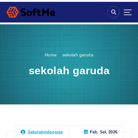
S
k
i
p
t
o
c
o
Home
sekolah garuda
n
t
sekolah garuda
e
n
t
Feb, Sel, 2026
Sekolahindonesia