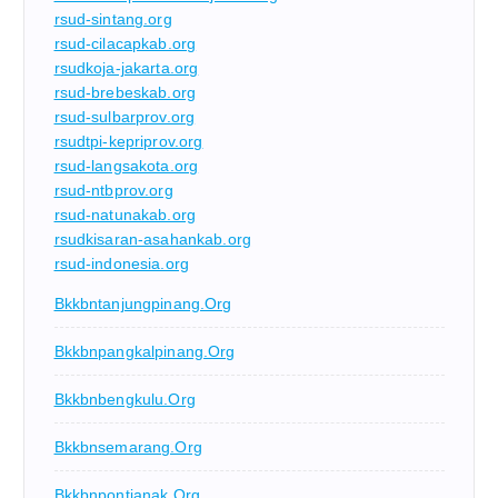
rsud-sintang.org
rsud-cilacapkab.org
rsudkoja-jakarta.org
rsud-brebeskab.org
rsud-sulbarprov.org
rsudtpi-kepriprov.org
rsud-langsakota.org
rsud-ntbprov.org
rsud-natunakab.org
rsudkisaran-asahankab.org
rsud-indonesia.org
Bkkbntanjungpinang.org
Bkkbnpangkalpinang.org
Bkkbnbengkulu.org
Bkkbnsemarang.org
Bkkbnpontianak.org