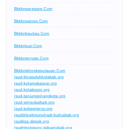
Bkkbnparepare.com
Bkkbnpalopo.com
Bkkbnbaubau.com
Bkkbntual.com
Bkkbnternate.com
Bkkbntidorekepulauan.com
rsud-limapuluhkotakab.org
rsud-kotamakassar.org
rsud-kotabogor.org
rsud-tanjungpinangkota.org
rsud-simeuluekab.org
rsud-tpikepriprov.org
rsuddrloekmonohadi-kuduskab.org
rsudksa-depok.org
rsudrtnotopuro-sidoarjokab.org