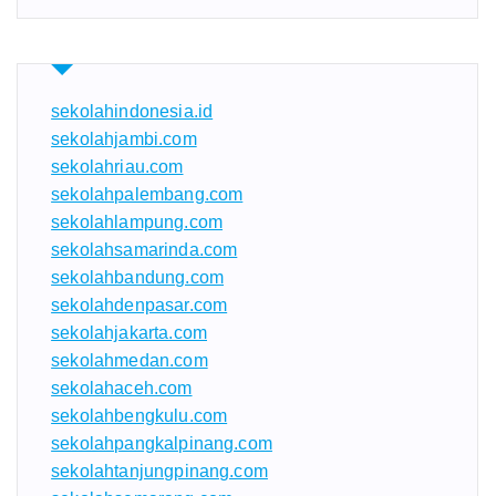
sekolahindonesia.id
sekolahjambi.com
sekolahriau.com
sekolahpalembang.com
sekolahlampung.com
sekolahsamarinda.com
sekolahbandung.com
sekolahdenpasar.com
sekolahjakarta.com
sekolahmedan.com
sekolahaceh.com
sekolahbengkulu.com
sekolahpangkalpinang.com
sekolahtanjungpinang.com