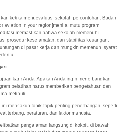
ngkan ketika mengevaluasi sekolah percontohan. Badan
 for aviation in your region]menilai mutu program
kreditasi memastikan bahwa sekolah memenuhi
tas, prosedur keselamatan, dan stabilitas keuangan.
keuntungan di pasar kerja dan mungkin memenuhi syarat
rtentu.
ari
tujuan karir Anda. Apakah Anda ingin menerbangkan
program pelatihan harus memberikan pengetahuan dan
ma meliputi:
ini mencakup topik-topik penting penerbangan, seperti
wat terbang, peraturan, dan faktor manusia.
elibatkan pengalaman langsung di kokpit, di bawah