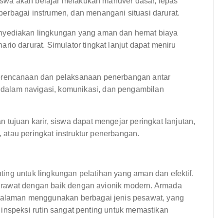
Siswa akan belajar melakukan manuver dasar, lepas
erbagai instrumen, dan menangani situasi darurat.
yediakan lingkungan yang aman dan hemat biaya
io darurat. Simulator tingkat lanjut dapat meniru
perencanaan dan pelaksanaan penerbangan antar
alam navigasi, komunikasi, dan pengambilan
tujuan karir, siswa dapat mengejar peringkat lanjutan,
, atau peringkat instruktur penerbangan.
ing untuk lingkungan pelatihan yang aman dan efektif.
irawat dengan baik dengan avionik modern. Armada
laman menggunakan berbagai jenis pesawat, yang
inspeksi rutin sangat penting untuk memastikan