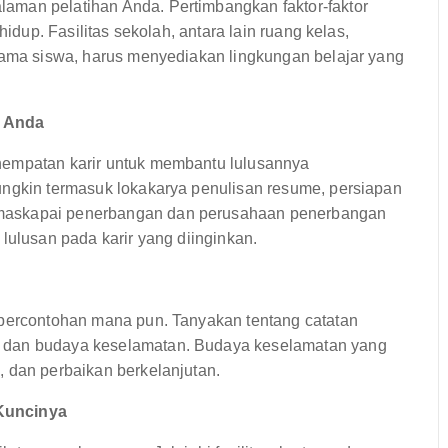
aman pelatihan Anda. Pertimbangkan faktor-faktor
hidup. Fasilitas sekolah, antara lain ruang kelas,
srama siswa, harus menyediakan lingkungan belajar yang
n Anda
nempatan karir untuk membantu lulusannya
ungkin termasuk lokakarya penulisan resume, persiapan
 maskapai penerbangan dan perusahaan penerbangan
lulusan pada karir yang diinginkan.
 percontohan mana pun. Tanyakan tentang catatan
, dan budaya keselamatan. Budaya keselamatan yang
, dan perbaikan berkelanjutan.
 Kuncinya