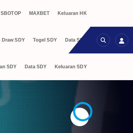
SBOTOP
MAXBET
Keluaran HK
e Draw SDY
Togel SDY
Data SDY
ran SDY
Data SDY
Keluaran SDY