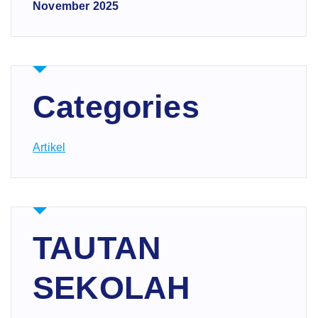
November 2025
Categories
Artikel
TAUTAN
SEKOLAH