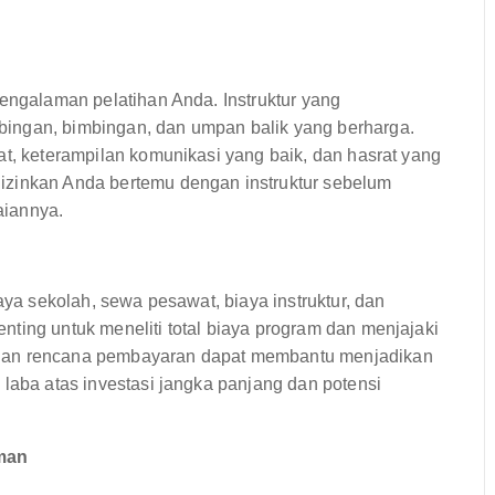
pengalaman pelatihan Anda. Instruktur yang
ingan, bimbingan, dan umpan balik yang berharga.
at, keterampilan komunikasi yang baik, dan hasrat yang
izinkan Anda bertemu dengan instruktur sebelum
aiannya.
aya sekolah, sewa pesawat, biaya instruktur, dan
ting untuk meneliti total biaya program dan menjajaki
 dan rencana pembayaran dapat membantu menjadikan
 laba atas investasi jangka panjang dan potensi
aman