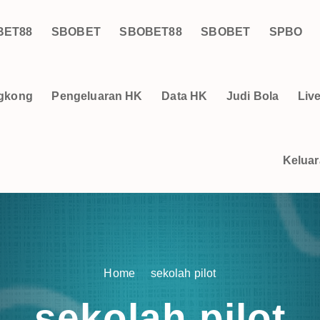
BET88
SBOBET
SBOBET88
SBOBET
SPBO
gkong
Pengeluaran HK
Data HK
Judi Bola
Liv
Kelua
Home
sekolah pilot
sekolah pilot