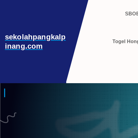
S
k
SBO
i
p
t
sekolahpangkalp
Togel Hon
o
inang.com
c
o
n
t
e
n
t