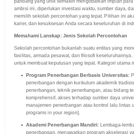
pandang yang unik semakin mengobarkan impian para c
ambisi ini, diperlukan investasi waktu, sumber daya, 
memilih sekolah percontohan yang tepat. Pilihan ini a
karier, dan kesuksesan Anda secara keseluruhan di ind
Memahami Lanskap: Jenis Sekolah Percontohan
Sekolah percontohan bukanlah suatu entitas yang monol
fasilitas, armada pesawat, dan filosofi keseluruhann
untuk membuat keputusan yang tepat. Kategori utama m
Program Penerbangan Berbasis Universitas:
P
penerbangan dengan kurikulum akademik tradisio
penerbangan, teknik penerbangan, atau bidang t
komprehensif, akses terhadap sumber daya universit
manajemen penerbangan atau kontrol lalu lintas u
programs in your region].
Akademi Penerbangan Mandiri:
Lembaga-lembaga
penerbangan, menawarkan program akselerasi y