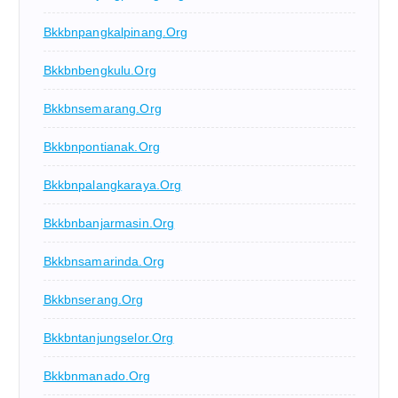
Bkkbnpangkalpinang.org
Bkkbnbengkulu.org
Bkkbnsemarang.org
Bkkbnpontianak.org
Bkkbnpalangkaraya.org
Bkkbnbanjarmasin.org
Bkkbnsamarinda.org
Bkkbnserang.org
Bkkbntanjungselor.org
Bkkbnmanado.org