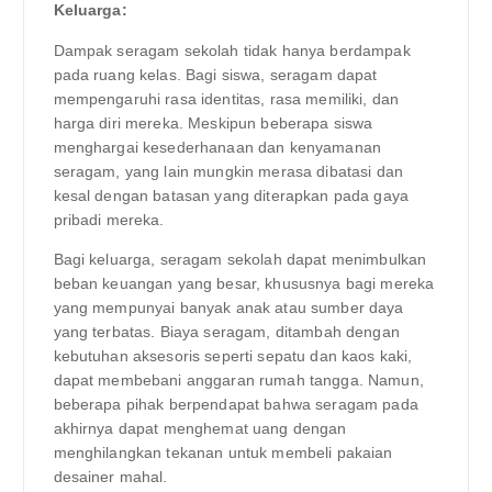
Keluarga:
Dampak seragam sekolah tidak hanya berdampak
pada ruang kelas. Bagi siswa, seragam dapat
mempengaruhi rasa identitas, rasa memiliki, dan
harga diri mereka. Meskipun beberapa siswa
menghargai kesederhanaan dan kenyamanan
seragam, yang lain mungkin merasa dibatasi dan
kesal dengan batasan yang diterapkan pada gaya
pribadi mereka.
Bagi keluarga, seragam sekolah dapat menimbulkan
beban keuangan yang besar, khususnya bagi mereka
yang mempunyai banyak anak atau sumber daya
yang terbatas. Biaya seragam, ditambah dengan
kebutuhan aksesoris seperti sepatu dan kaos kaki,
dapat membebani anggaran rumah tangga. Namun,
beberapa pihak berpendapat bahwa seragam pada
akhirnya dapat menghemat uang dengan
menghilangkan tekanan untuk membeli pakaian
desainer mahal.