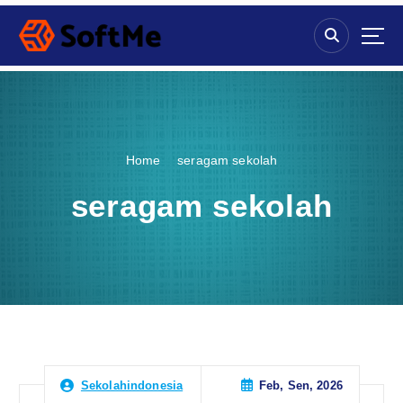
S
k
i
p
t
o
c
o
Home
seragam sekolah
n
t
seragam sekolah
e
n
t
Feb, Sen, 2026
Sekolahindonesia