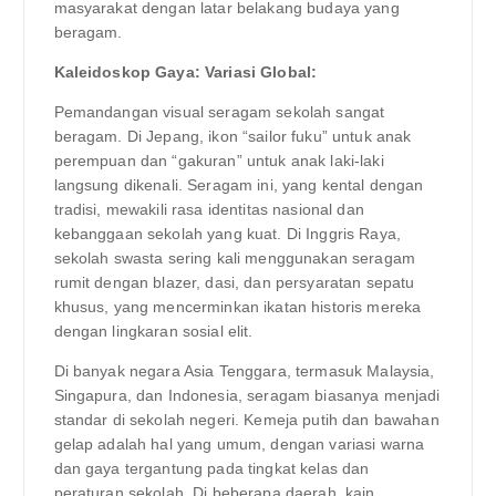
masyarakat dengan latar belakang budaya yang
beragam.
Kaleidoskop Gaya: Variasi Global:
Pemandangan visual seragam sekolah sangat
beragam. Di Jepang, ikon “sailor fuku” untuk anak
perempuan dan “gakuran” untuk anak laki-laki
langsung dikenali. Seragam ini, yang kental dengan
tradisi, mewakili rasa identitas nasional dan
kebanggaan sekolah yang kuat. Di Inggris Raya,
sekolah swasta sering kali menggunakan seragam
rumit dengan blazer, dasi, dan persyaratan sepatu
khusus, yang mencerminkan ikatan historis mereka
dengan lingkaran sosial elit.
Di banyak negara Asia Tenggara, termasuk Malaysia,
Singapura, dan Indonesia, seragam biasanya menjadi
standar di sekolah negeri. Kemeja putih dan bawahan
gelap adalah hal yang umum, dengan variasi warna
dan gaya tergantung pada tingkat kelas dan
peraturan sekolah. Di beberapa daerah, kain