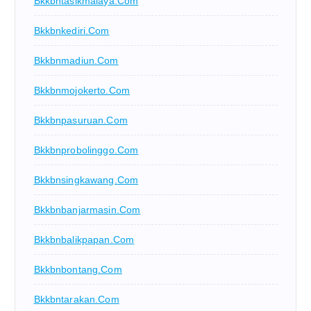
Bkkbntasikmalaya.com
Bkkbnkediri.com
Bkkbnmadiun.com
Bkkbnmojokerto.com
Bkkbnpasuruan.com
Bkkbnprobolinggo.com
Bkkbnsingkawang.com
Bkkbnbanjarmasin.com
Bkkbnbalikpapan.com
Bkkbnbontang.com
Bkkbntarakan.com