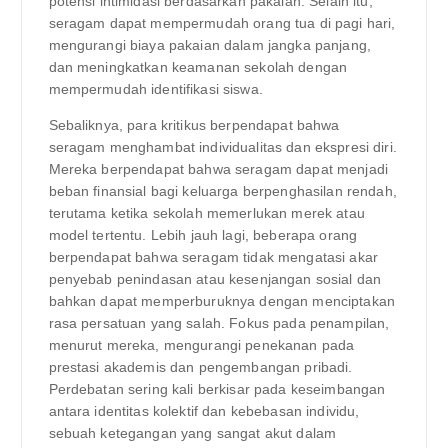
potensi intimidasi berdasarkan pakaian. Selain itu,
seragam dapat mempermudah orang tua di pagi hari,
mengurangi biaya pakaian dalam jangka panjang,
dan meningkatkan keamanan sekolah dengan
mempermudah identifikasi siswa.
Sebaliknya, para kritikus berpendapat bahwa
seragam menghambat individualitas dan ekspresi diri.
Mereka berpendapat bahwa seragam dapat menjadi
beban finansial bagi keluarga berpenghasilan rendah,
terutama ketika sekolah memerlukan merek atau
model tertentu. Lebih jauh lagi, beberapa orang
berpendapat bahwa seragam tidak mengatasi akar
penyebab penindasan atau kesenjangan sosial dan
bahkan dapat memperburuknya dengan menciptakan
rasa persatuan yang salah. Fokus pada penampilan,
menurut mereka, mengurangi penekanan pada
prestasi akademis dan pengembangan pribadi.
Perdebatan sering kali berkisar pada keseimbangan
antara identitas kolektif dan kebebasan individu,
sebuah ketegangan yang sangat akut dalam