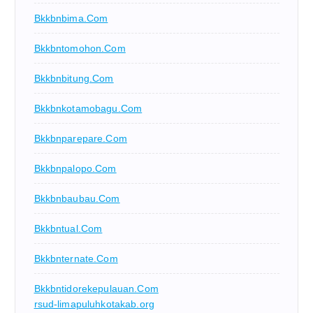
Bkkbnbima.com
Bkkbntomohon.com
Bkkbnbitung.com
Bkkbnkotamobagu.com
Bkkbnparepare.com
Bkkbnpalopo.com
Bkkbnbaubau.com
Bkkbntual.com
Bkkbnternate.com
Bkkbntidorekepulauan.com
rsud-limapuluhkotakab.org