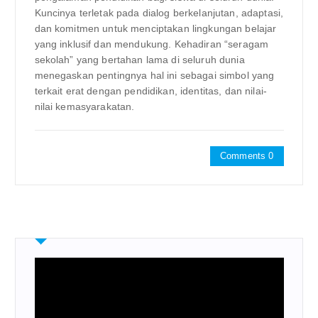
Kuncinya terletak pada dialog berkelanjutan, adaptasi,
dan komitmen untuk menciptakan lingkungan belajar
yang inklusif dan mendukung. Kehadiran “seragam
sekolah” yang bertahan lama di seluruh dunia
menegaskan pentingnya hal ini sebagai simbol yang
terkait erat dengan pendidikan, identitas, dan nilai-
nilai kemasyarakatan.
Comments 0