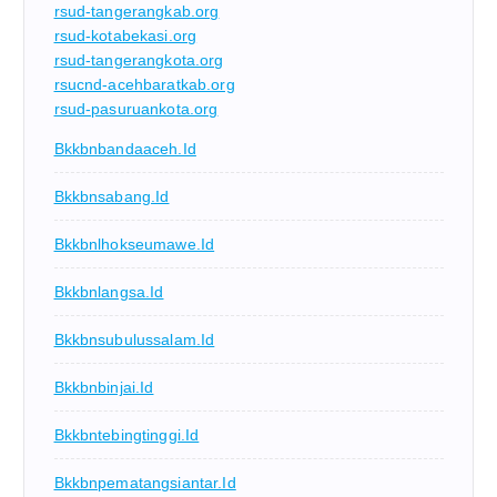
rsud-tangerangkab.org
rsud-kotabekasi.org
rsud-tangerangkota.org
rsucnd-acehbaratkab.org
rsud-pasuruankota.org
Bkkbnbandaaceh.id
Bkkbnsabang.id
Bkkbnlhokseumawe.id
Bkkbnlangsa.id
Bkkbnsubulussalam.id
Bkkbnbinjai.id
Bkkbntebingtinggi.id
Bkkbnpematangsiantar.id