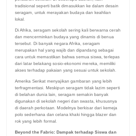
tradisional seperti batik dimasukkan ke dalam desain
seragam, untuk merayakan budaya dan keahlian
lokal.
Di Afrika, seragam sekolah sering kali berwarna cerah
dan mencerminkan budaya yang dinamis di benua
tersebut. Di banyak negara Afrika, seragam
merupakan hal yang wajib dan dipandang sebagai
cara untuk memastikan bahwa semua siswa, terlepas
dari latar belakang sosio-ekonomi mereka, memiliki
akses terhadap pakaian yang sesuai untuk sekolah.
Amerika Serikat menyajikan gambaran yang lebih
terfragmentasi. Meskipun seragam tidak lazim seperti
di belahan dunia lain, seragam semakin banyak
digunakan di sekolah negeri dan swasta, khususnya
di daerah perkotaan. Modelnya berkisar dari kemeja
polo sederhana dan celana khaki hingga blazer dan
rok yang lebih formal.
Beyond the Fabric: Dampak terhadap Siswa dan