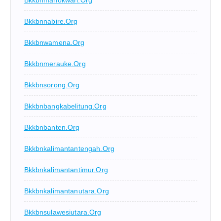
Bkkbnmanokwari.org
Bkkbnnabire.org
Bkkbnwamena.org
Bkkbnmerauke.org
Bkkbnsorong.org
Bkkbnbangkabelitung.org
Bkkbnbanten.org
Bkkbnkalimantantengah.org
Bkkbnkalimantantimur.org
Bkkbnkalimantanutara.org
Bkkbnsulawesiutara.org