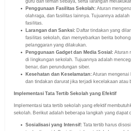
guru dan teman sebaya, serta larangan melakuka
Penggunaan Fasilitas Sekolah:
Aturan mengenai
olahraga, dan fasilitas lainnya. Tujuannya adal
fasilitas.
Larangan dan Sanksi:
Daftar tindakan yang dila
fasilitas sekolah, dan menyebarkan berita bohong
pelanggaran yang dilakukan.
Penggunaan Gadget dan Media Sosial:
Aturan 
di lingkungan sekolah. Tujuannya adalah menceg
benar, dan perundungan siber.
Kesehatan dan Keselamatan:
Aturan mengenai 
dan tindakan darurat jika terjadi kecelakaan atau
Implementasi Tata Tertib Sekolah yang Efektif
Implementasi tata tertib sekolah yang efektif membutu
sekolah. Berikut adalah beberapa langkah yang dapat 
Sosialisasi yang Intensif:
Tata tertib harus disos