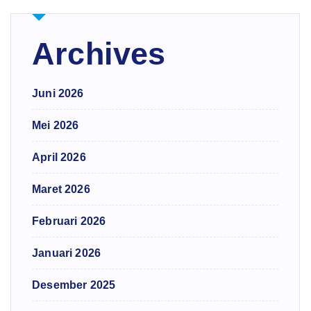
Archives
Juni 2026
Mei 2026
April 2026
Maret 2026
Februari 2026
Januari 2026
Desember 2025