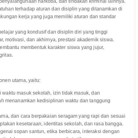
 penyalahgunaan narkoba, dan tindakan kriminal lainnya.
uhan terhadap aturan dan disiplin yang ditanamkan di
ungan kerja yang juga memiliki aturan dan standar
lajar yang kondusif dan disiplin diri yang tinggi
r, motivasi, dan akhirnya, prestasi akademik siswa.
membantu membentuk karakter siswa yang jujur,
ritas.
nen utama, yaitu:
waktu masuk sekolah, izin tidak masuk, dan
lah menanamkan kedisiplinan waktu dan tanggung
rna, dan cara berpakaian seragam yang rapi dan sesuai
takan kesetaraan, identitas sekolah, dan rasa bangga.
enai sopan santun, etika berbicara, interaksi dengan