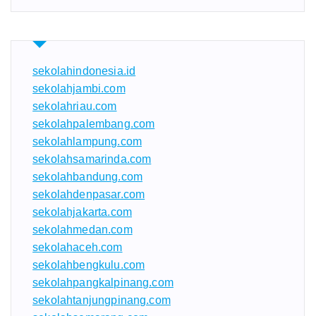
sekolahindonesia.id
sekolahjambi.com
sekolahriau.com
sekolahpalembang.com
sekolahlampung.com
sekolahsamarinda.com
sekolahbandung.com
sekolahdenpasar.com
sekolahjakarta.com
sekolahmedan.com
sekolahaceh.com
sekolahbengkulu.com
sekolahpangkalpinang.com
sekolahtanjungpinang.com