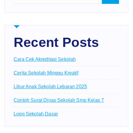
Recent Posts
Cara Cek Akreditasi Sekolah
Cerita Sekolah Minggu Kreatif
Libur Anak Sekolah Lebaran 2025
Contoh Surat Dinas Sekolah Smp Kelas 7
Logo Sekolah Dasar