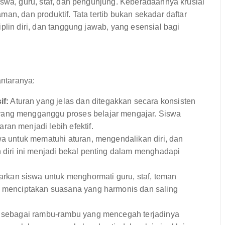
iswa, guru, staf, dan pengunjung. Keberadaannya krusial
an, dan produktif. Tata tertib bukan sekadar daftar
plin diri, dan tanggung jawab, yang esensial bagi
antaranya:
if:
Aturan yang jelas dan ditegakkan secara konsisten
yang mengganggu proses belajar mengajar. Siswa
an menjadi lebih efektif.
swa untuk mematuhi aturan, mengendalikan diri, dan
 diri ini menjadi bekal penting dalam menghadapi
arkan siswa untuk menghormati guru, staf, teman
ni menciptakan suasana yang harmonis dan saling
si sebagai rambu-rambu yang mencegah terjadinya