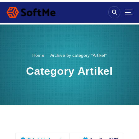
S
k
i
p
t
o
c
o
Home
Archive by category "Artikel"
n
t
Category Artikel
e
n
t